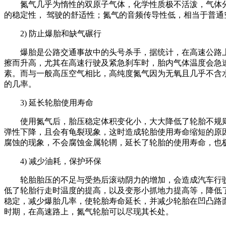
氮气几乎为惰性的双原子气体，化学性质极不活泼，气体分
的稳定性， 驾驶的舒适性；氮气的音频传导性低，相当于普通
2) 防止爆胎和缺气碾行
爆胎是公路交通事故中的头号杀手，据统计，在高速公路上
擦而升高，尤其在高速行驶及紧急刹车时，胎内气体温度会急
素。而与一般高压空气相比，高纯度氮气因为无氧且几乎不含
的几率。
3) 延长轮胎使用寿命
使用氮气后，胎压稳定体积变化小，大大降低了轮胎不规
弹性下降，且会有龟裂现象，这时造成轮胎使用寿命缩短的原
腐蚀的现象，不会腐蚀金属轮辋，延长了轮胎的使用寿命，也
4) 减少油耗，保护环保
轮胎胎压的不足与受热后滚动阴力的增加，会造成汽车行
低了轮胎行走时温度的提高，以及变形小抓地力提高等，降低
稳定，减少爆胎几率，使轮胎寿命延长，并减少轮胎在凹凸路
时期，在高速路上，氮气轮胎可以尽现其长处。