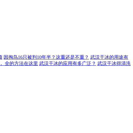
项
因掏鸟16只被判10年半？这重还是不重？
武汉干冰的用途有
， 全的方法在这里
武汉干冰的应用有多广泛？
武汉干冰得清洗