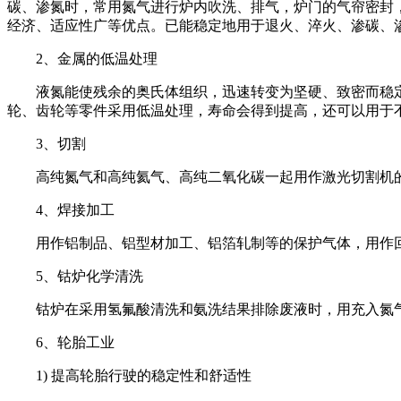
碳、渗氮时，常用氮气进行炉内吹洗、排气，炉门的气帘密封
经济、适应性广等优点。已能稳定地用于退火、淬火、渗碳、
2、金属的低温处理
液氮能使残余的奥氏体组织，迅速转变为坚硬、致密而稳定
轮、齿轮等零件采用低温处理，寿命会得到提高，还可以用于
3、切割
高纯氮气和高纯氦气、高纯二氧化碳一起用作激光切割机
4、焊接加工
用作铝制品、铝型材加工、铝箔轧制等的保护气体，用作
5、钴炉化学清洗
钴炉在采用氢氟酸清洗和氨洗结果排除废液时，用充入氮
6、轮胎工业
1) 提高轮胎行驶的稳定性和舒适性