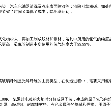
染；汽车化油器清洗及汽车表面除漆等；清除引擎积碳。如处理
即节省了时间又降低了成本，除垢率达到 。
氧化物粉末，再加工制成线材和带材，若其中所用的氢气的纯度
高，显像管制造中所使用的氢气纯度大于99.99%。
英玻璃纤维是光导纤维的主要类型，在制造过程中，需要采用氢
100K，氢通过电弧的火焰时分解成原子氢，生成的原子氢飞
 难熔的金属、高碳钢、耐腐蚀材料、有色金属等的熔融和焊接。用