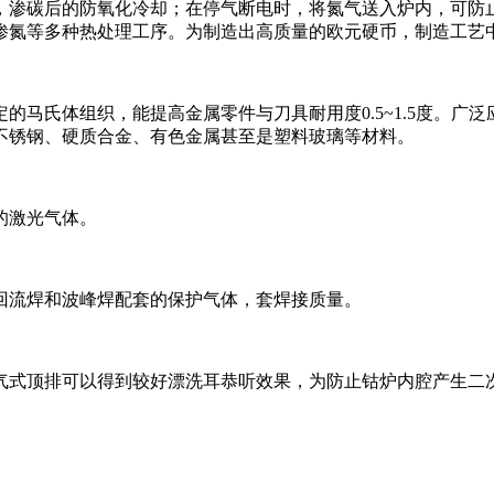
，渗碳后的防氧化冷却；在停气断电时，将氮气送入炉内，可防止
渗氮等多种热处理工序。为制造出高质量的欧元硬币，制造工艺
的马氏体组织，能提高金属零件与刀具耐用度0.5~1.5度。广
不锈钢、硬质合金、有色金属甚至是塑料玻璃等材料。
的激光气体。
回流焊和波峰焊配套的保护气体，套焊接质量。
气式顶排可以得到较好漂洗耳恭听效果，为防止钴炉内腔产生二