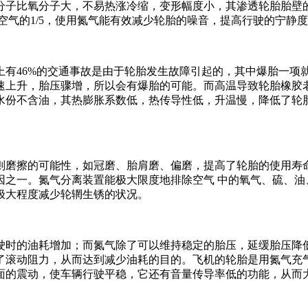
子比氧分子大，不易热涨冷缩，变形幅度小，其渗透轮胎胎壁的速
空气的1/5，使用氮气能有效减少轮胎的噪音，提高行驶的宁静
有46%的交通事故是由于轮胎发生故障引起的，其中爆胎一项就
速上升，胎压骤增，所以会有爆胎的可能。而高温导致轮胎橡胶
水份不含油，其热膨胀系数低，热传导性低，升温慢，降低了轮
则磨擦的可能性，如冠磨、胎肩磨、偏磨，提高了轮胎的使用寿
因之一。氮气分离装置能极大限度地排除空气 中的氧气、硫、油
极大程度减少轮辋生锈的状况。
驶时的油耗增加；而氮气除了可以维持稳定的胎压，延缓胎压降
了滚动阻力，从而达到减少油耗的目的。飞机的轮胎是用氮气充
面的震动，使车辆行驶平稳，它还有音量传导率低的功能，从而