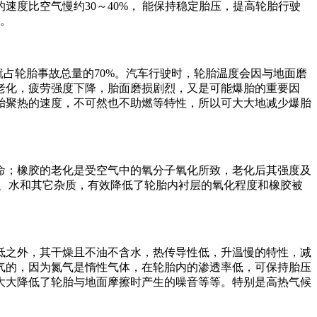
度比空气慢约30～40%， 能保持稳定胎压，提高轮胎行驶
度。
占轮胎事故总量的70%。汽车行驶时，轮胎温度会因与地面磨
老化，疲劳强度下降，胎面磨损剧烈，又是可能爆胎的重要因
胎聚热的速度，不可然也不助燃等特性，所以可大大地减少爆胎
命；橡胶的老化是受空气中的氧分子氧化所致，老化后其强度及
、水和其它杂质，有效降低了轮胎内衬层的氧化程度和橡胶被
低之外，其干燥且不油不含水，热传导性低，升温慢的特性，减
气的，因为氮气是惰性气体，在轮胎内的渗透率低，可保持胎压
大大降低了轮胎与地面摩擦时产生的噪音等等。特别是高热气候