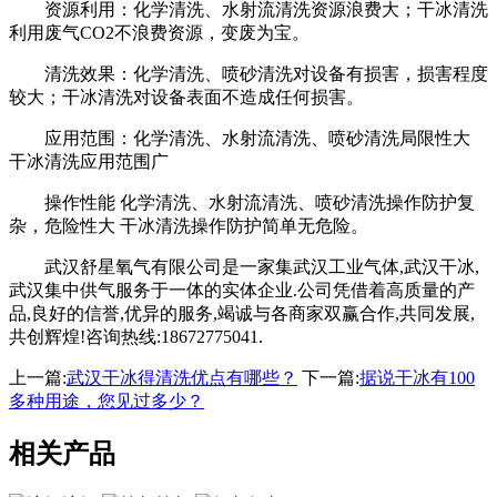
资源利用：化学清洗、水射流清洗资源浪费大；干冰清洗
利用废气
CO2
不浪费资源，变废为宝。
清洗效果：化学清洗、喷砂清洗对设备有损害，损害程度
较大；干冰清洗对设备表面不造成任何损害。
应用范围：化学清洗、水射流清洗、喷砂清洗局限性大
干冰清洗应用范围广
操作性能
化学清洗、水射流清洗、喷砂清洗操作防护复
杂，危险性大
干冰清洗操作防护简单无危险。
武汉舒星氧气有限公司是一家集武汉工业气体
,
武汉干冰
,
武汉集中供气服务于一体的实体企业
.
公司凭借着高质量的产
品
,
良好的信誉
,
优异的服务
,
竭诚与各商家双赢合作
,
共同发展
,
共创辉煌
!
咨询热线
:18672775041.
上一篇:
武汉干冰得清洗优点有哪些？
下一篇:
据说干冰有100
多种用途，您见过多少？
相关产品